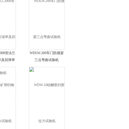
-2008管法兰
WDLW-200车门防撞梁
率及回弹率
三点弯曲试验机
机