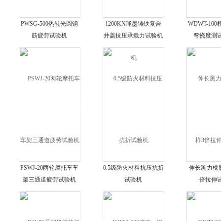
PWSG-500热轧光圆钢
1200KN球墨铸铁复合
WDWT-10
筋疲劳试验机
井盖抗压承载力试验机
弯挠度测
PSWJ-20两轮摩托车车
0.5级防火材料抗压抗折
伸长测力橡
架三通道疲劳试验机
试验机
倍拉伸