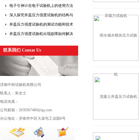
电子引伸计在电子试验机上的使用方法
深入探究井盖压力强度试验机的结构与
功能
井盖压力强度试验机的测试功能和技术
特征
井盖压力强度试验机出现故障如何解决
联系我们 Contat Us
济南中研试验机有限公司
联系人：朱女士
电话传真：
公司邮箱：2659367489@qq.com
办公地址：济南市中区大庙屯工业园6号