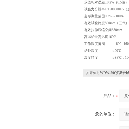
示值相对误差±0.2%（0.5级）
试验力分辨率1/±500000F
变形测量范围0.2%～100%
有效试验跨度500mm（三代）
有效拉伸压缩空间650mm
高温炉最高温度1600°
工作温度范围 800--160
炉外温度 ≤50℃；
温度精度 ≤±3℃，100
如果你对
WDW-20QT复
产品：
您的单位：