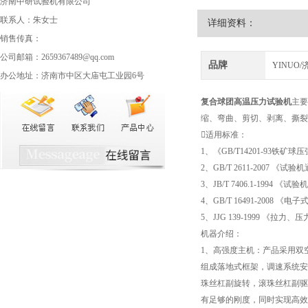
济南中研试验机有限公司
联系人：朱女士
详细资料：
销售传真：
公司邮箱：2659367489@qq.com
品牌
YINUO
办公地址：济南市中区大庙屯工业园6号
复合球团高温压力试验机
主要
缩、弯曲、剪切、剥离、撕裂
适用标准：
1、《GB/T14201-93铁
2、GB/T 2611-2007 《
3、JB/T 7406.1-1994 
4、GB/T 16491-2008 《
5、JJG 139-1999 《
机器介绍：
1、高强度主机：产品采用双
组成落地式框架，调速系统安
珠丝杠副旋转，滚珠丝杠副驱
有足够的刚度，同时实现高效