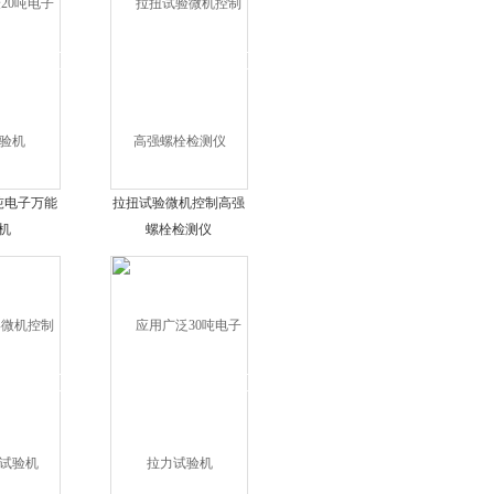
吨电子万能
拉扭试验微机控制高强
机
螺栓检测仪