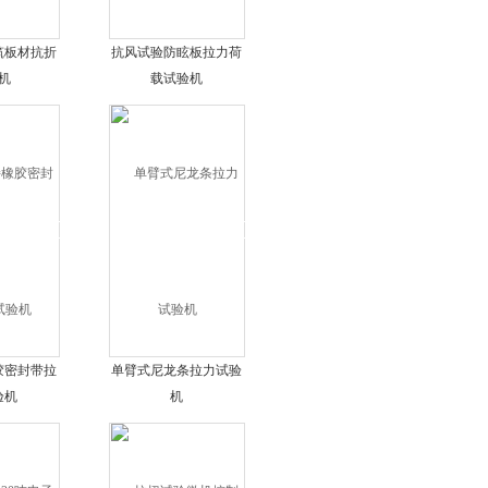
筑板材抗折
抗风试验防眩板拉力荷
机
载试验机
胶密封带拉
单臂式尼龙条拉力试验
验机
机