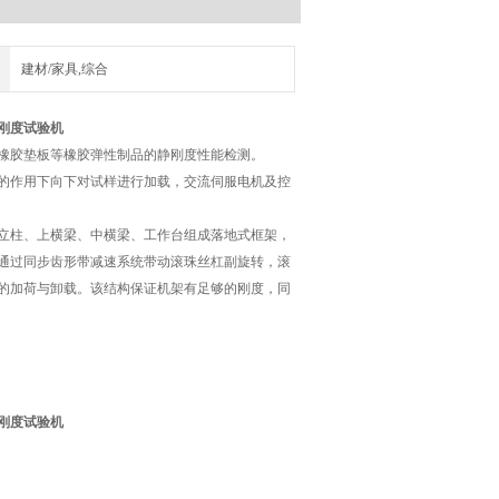
建材/家具,综合
刚度试验机
橡胶垫板等橡胶弹性制品的静刚度性能检测。
的作用下向下对试样进行加载，交流伺服电机及控
立柱、上横梁、中横梁、工作台组成落地式框架，
通过同步齿形带减速系统带动滚珠丝杠副旋转，滚
的加荷与卸载。该结构保证机架有足够的刚度，同
刚度试验机