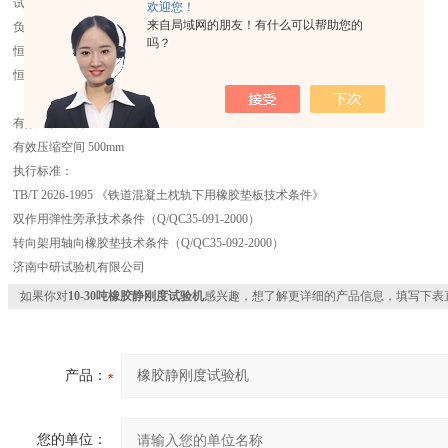
试验机级别 1.0级
欢迎您！
来自局域网的朋友！有什么可以帮助您的
负荷测量范围 1%～100%FS（1.0级）
吗？
恒力、恒变形、恒位移控制范围 0.5%～100%FS
恒力、恒变形、恒位移控制精度 设定值≥10%FS时，为设定值的±0.5%以内
设定值＜10%FS时，为设定值的±1%以内
有效试验跨度 400mm
有效压缩空间 500mm
执行标准：
TB/T 2626-1995 《铁道混凝土枕轨下用橡胶垫板技术条件》
双作用弹性旁承技术条件（Q/QC35-091-2000）
转向架用轴向橡胶垫技术条件（Q/QC35-092-2000）
济南中研试验机有限公司
如果你对
10-30吨橡胶静刚度试验机
感兴趣，想了解更详细的产品信息，填写下表
产品：
您的单位：