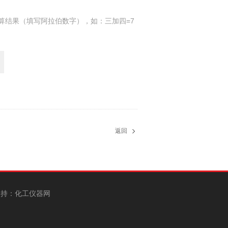
算结果（填写阿拉伯数字），如：三加四=7
返回
持：
化工仪器网