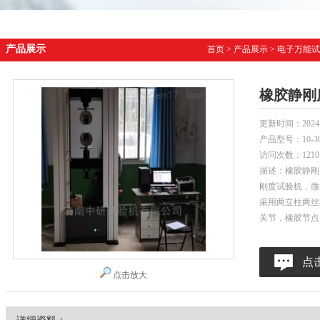
产品展示
首页
>
产品展示
>
电子万能试
橡胶静刚
更新时间：
2024
产品型号：
10-
访问次数：
1210
描述：橡胶静刚
刚度试验机，微
采用两立柱两丝
关节，橡胶节点
点
点击放大