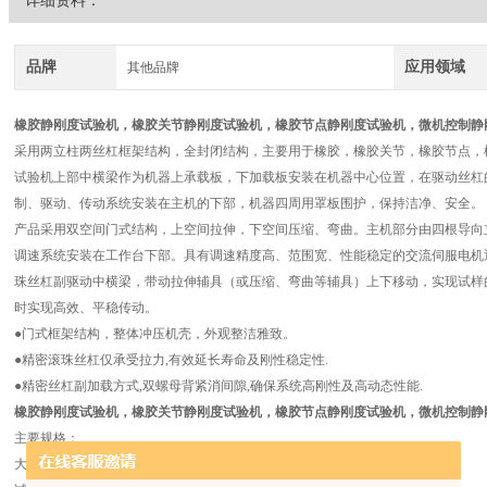
详细资料：
品牌
应用领域
其他品牌
橡胶静刚度试验机
，橡胶关节静刚度试验机，橡胶节点静刚度试验机，微机控制静
采用两立柱两丝杠框架结构，全封闭结构，主要用于橡胶，橡胶关节，橡胶节点，
试验机上部中横梁作为机器上承载板，下加载板安装在机器中心位置，在驱动丝杠
制、驱动、传动系统安装在主机的下部，机器四周用罩板围护，保持洁净、安全。
产品采用双空间门式结构，上空间拉伸，下空间压缩、弯曲。主机部分由四根导向
调速系统安装在工作台下部。具有调速精度高、范围宽、性能稳定的交流伺服电机
珠丝杠副驱动中横梁，带动拉伸辅具（或压缩、弯曲等辅具）上下移动，实现试样
时实现高效、平稳传动。
●门式框架结构，整体冲压机壳，外观整洁雅致。
●精密滚珠丝杠仅承受拉力,有效延长寿命及刚性稳定性.
●精密丝杠副加载方式,双螺母背紧消间隙,确保系统高刚性及高动态性能.
橡胶静刚度试验机
，橡胶关节静刚度试验机，橡胶节点静刚度试验机，微机控制静
主要规格：
大试验力 100kN