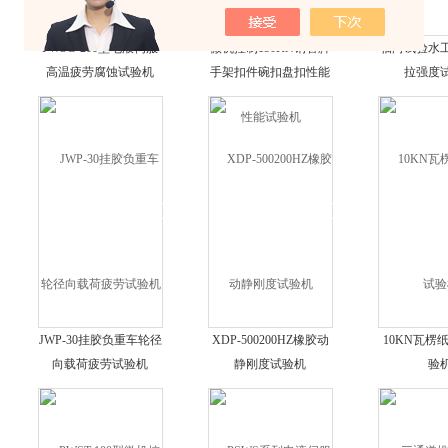
PWSG-200型电液伺服
微机控制150KN钢管脚
轴向试验水
高温疲劳腐蚀试验机
手架扣件碗扣盘扣性能
拉强度
试验机
JWP-30挂胶负重车轮径
XDP-500200HZ橡胶动
10KN瓦楞
向载荷疲劳试验机
静刚度试验机
验