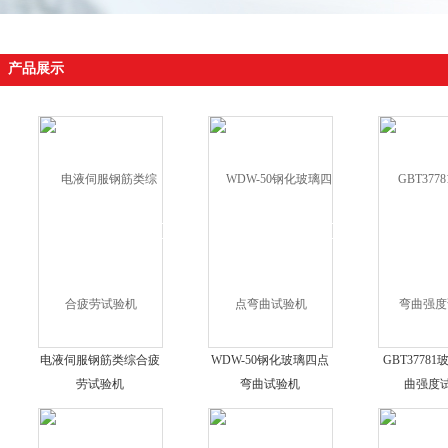
产品展示
电液伺服钢筋类综合疲
WDW-50钢化玻璃四点
GBT3778
劳试验机
弯曲试验机
曲强度