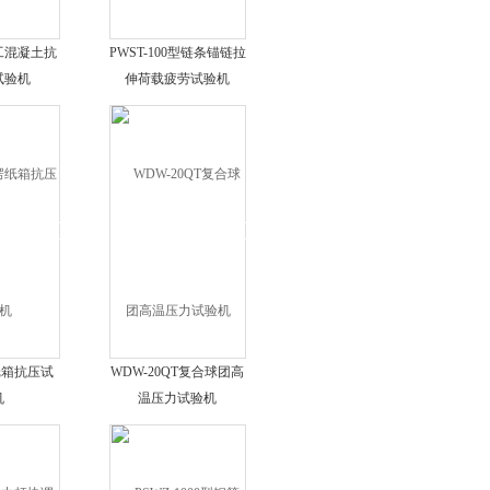
工混凝土抗
PWST-100型链条锚链拉
试验机
伸荷载疲劳试验机
纸箱抗压试
WDW-20QT复合球团高
机
温压力试验机