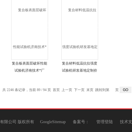
复合板表面层破坏性能
复合材料低温抗拉强度
试验机济南技术*厂
试验机研发基地定制价
共 2246 条记录，当前 89 / 94 页
首页
上一页
下一页
末页
跳转到第
页
机有限公司 版权所有
GoogleSitemap
备案号：
管理登陆
技术支