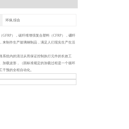
环保,综合
GFRP），碳纤维增强复合塑料（CFRP），硼纤
，来制作生产玻璃钢制品，满足人们现实生产生活
路系统内的清洁从而保证控制执行元件的长效工
、加载波形，（因标准规定的加载过程是一个循环
工干预的全程自动化。