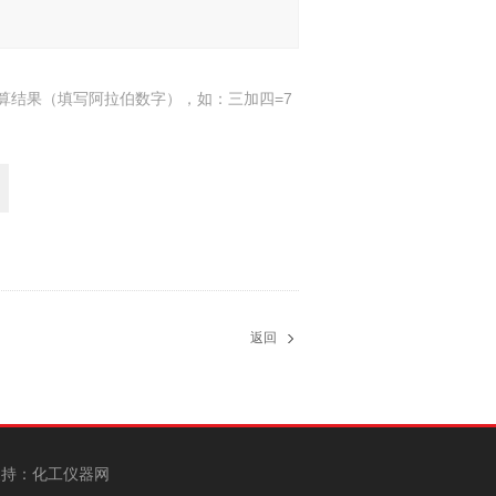
算结果（填写阿拉伯数字），如：三加四=7
返回
持：
化工仪器网