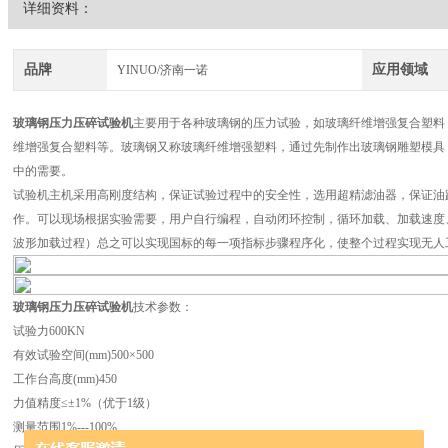
详细资料：
品牌
应用领域
YINUO/济南一诺
玻璃钢压力压碎试验机
主要用于各种玻璃钢的压力试验，如玻璃纤维增强复合塑料（
维增强复合塑料等。玻璃钢又称玻璃纤维增强塑料，通过先制作出玻璃钢雕塑模具
中的需要。
试验机主机采用高刚度结构，保证试验过程中的安全性，选用超精滤油器，保证油
作。可以现场根据实验需要，用户自行编程，自动闭环控制，循环加载、加载速度
波形加载过程）总之可以实现国标的每一项指标步骤程序化，使整个过程实现无人
玻璃钢压力压碎试验机
技术参数：
试验力
600KN
有效试验空间(mm)
500×500
工作台高度(mm)
450
力值精度
≤±1%（优于1级）
测量范围
1%---100%