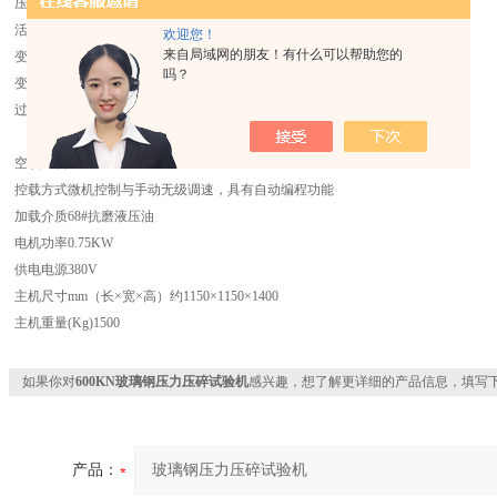
压盘(mm)
Φ260（国标）
活塞行程(mm)
250
欢迎您！
来自局域网的朋友！有什么可以帮助您的
变形测量范围(mm)
0-20
吗？
变形测量精度(mm)
0.01
过载保护
超满量程3%自动卸荷
试验速度
0.05-50mm/min
空载速度
600mm/min
控载方式
微机控制与手动无级调速，具有自动编程功能
加载介质
68#抗磨液压油
电机功率
0.75KW
供电电源
380V
主机尺寸mm（长×宽×高）
约1150×1150×1400
主机重量(Kg)
1500
如果你对
600KN玻璃钢压力压碎试验机
感兴趣，想了解更详细的产品信息，填写
产品：