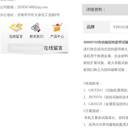
公司邮箱：2659367489@qq.com
详细资料：
办公地址：济南市中区大庙屯工业园6号
品牌
YINUO
40000NM传动轴扭转疲劳试
进行静态或动态扭转疲劳耐久
该机用于检测金属、合金材料
裂纹扩展试验。最大承载试验
验我们称之为扭转破断试验，
依据标准：
1、GB/T2611《试验机通用
2、JB/T9370《扭转试验机
3、GB10128《金属室温
方案描述：
本机主要由试验基台、扭转
1、采用大功率伺服电机配置