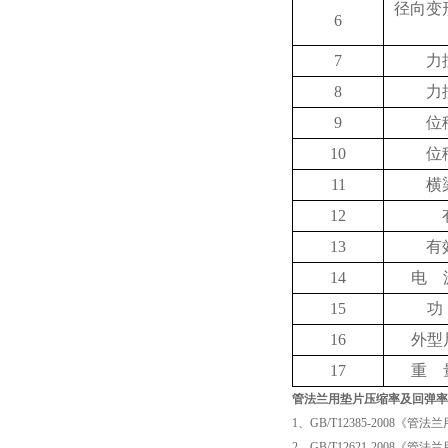
径向变
6
7
力
8
力
9
位
10
位
1
1
横
1
2
1
3
有
1
4
电
1
5
功
1
6
外型
17
重
管法兰用垫片压缩率及回弹率
1、GB/T12385-2008
2、GB/T12621-2008