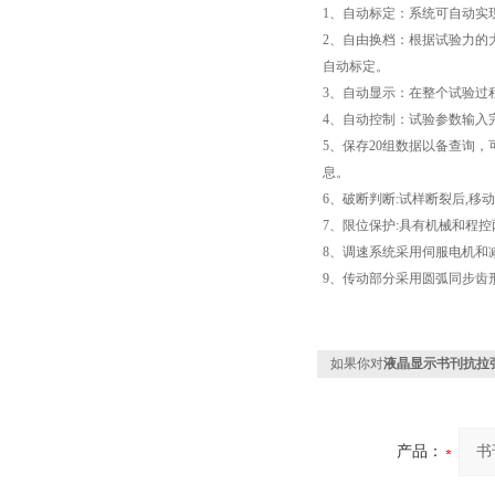
1、自动标定：系统可自动实
2、自由换档：根据试验力的
自动标定。
3、自动显示：在整个试验过
4、自动控制：试验参数输入
5、保存20组数据以备查询
息。
6、破断判断:试样断裂后,移
7、限位保护:具有机械和程控
8、调速系统采用伺服电机和
9、传动部分采用圆弧同步齿
如果你对
液晶显示书刊抗拉
产品：