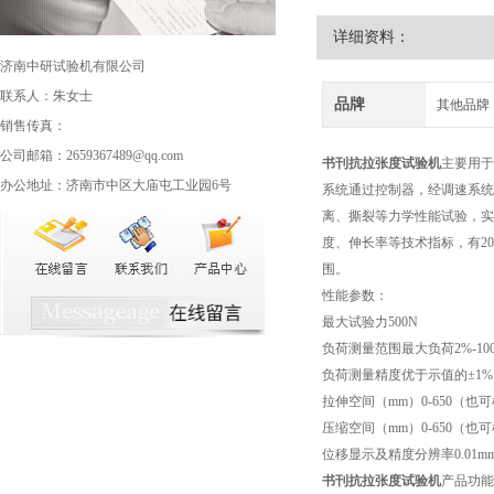
详细资料：
济南中研试验机有限公司
联系人：朱女士
品牌
其他品牌
销售传真：
公司邮箱：2659367489@qq.com
书刊抗拉张度试验机
主要用于
办公地址：济南市中区大庙屯工业园6号
系统通过控制器，经调速系统
离、撕裂等力学性能试验，实
度、伸长率等技术指标，有2
围。
性能参数：
最大试验力
500N
负荷测量范围
最大负荷2%-10
负荷测量精度
优于示值的±1%
拉伸空间（mm）
0-650（
压缩空间（mm）
0-650（
位移显示及精度
分辨率0.01
书刊抗拉张度试验机
产品功能