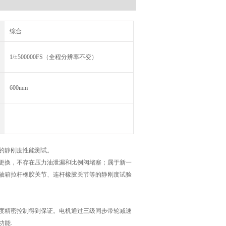
综合
1/±500000FS（全程分辨率不变）
600mm
的静刚度性能测试。
更换，不存在压力油泄漏和比例阀堵塞；属于新一
轴箱拉杆橡胶关节、连杆橡胶关节等的静刚度试验
度精密控制得到保证。电机通过三级同步带轮减速
能.