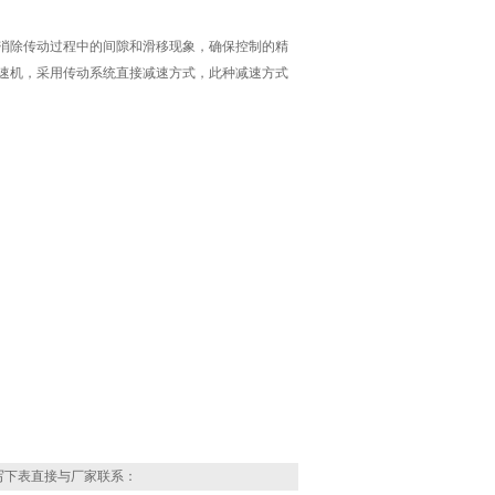
消除传动过程中的间隙和滑移现象，确保控制的精
速机，采用传动系统直接减速方式，此种减速方式
写下表直接与厂家联系：