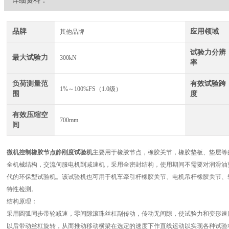
详细资料：
品牌
应用领域
其他品牌
试验力分辨
最大试验力
300kN
率
负荷测量范
有效试验跨
1%～100%FS（1.0级）
围
度
有效压缩空
700mm
间
微机控制
橡胶节点静刚度试验机
主要用于橡胶节点，橡胶关节，橡胶垫板、垫层等
全机械结构，交流伺服电机到减速机，采用全密封结构，使用期间不需要对润滑油
代的环保型试验机。该试验机也可用于机车牵引杆橡胶关节、电机吊杆橡胶关节、
特性检测。
结构原理：
采用圆弧同步带轮减速，零间隙滚珠丝杠副传动，传动无间隙，使试验力和变形速
以后带动丝杠旋转，从而推动移动横梁在选定的速度下作直线运动以实现各种试验功