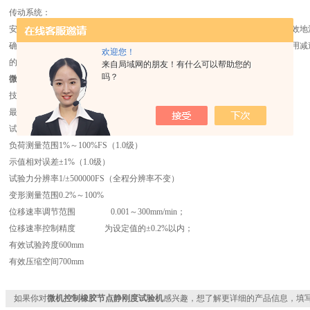
传动系统：
安装于工作台下部，由同步齿形带及同步齿形带轮所组成，此种传动系统可有效地
确性。系统采用二级减速，由两根同步齿形带和五个同步带轮组成。本机不应用减
欢迎您！
的优势有两点：一是低噪音，二是免维护。
来自局域网的朋友！有什么可以帮助您的
吗？
微机控制
橡胶节点静刚度试验机
技术参数：
最大试验力
300kN
试验机级别
1.0级
负荷测量范围
1%～100%FS（1.0级）
示值相对误差
±1%（1.0级）
试验力分辨率
1/±500000FS（全程分辨率不变）
变形测量范围
0.2%～100%
位移速率调节范围
0.001～300mm/min；
位移速率控制精度
为设定值的±0.2%以内；
有效试验跨度
600mm
有效压缩空间
700mm
如果你对
微机控制橡胶节点静刚度试验机
感兴趣，想了解更详细的产品信息，填