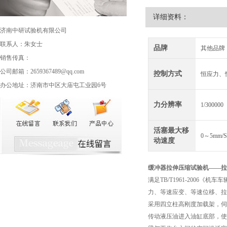
详细资料：
济南中研试验机有限公司
联系人：朱女士
品牌
其他品牌
销售传真：
公司邮箱：2659367489@qq.com
控制方式
恒应力、
办公地址：济南市中区大庙屯工业园6号
力分辨率
1/300000
活塞最大移
0～5mm/
动速度
缓冲器拉伸压缩试验机
——拉
满足TB/T1961-200
力、等速应变、等速位移、拉
采用四立柱高刚度加载架，伺
传动液压油进入油缸底部，使