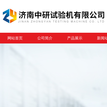
网站首页
公司简介
产品展示
新闻