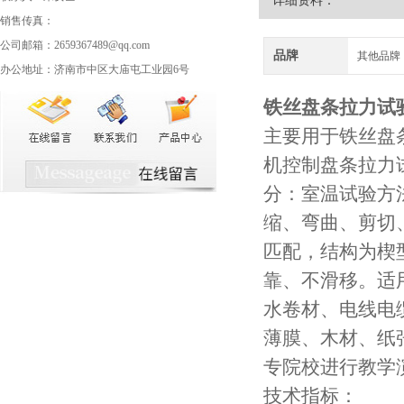
详细资料：
销售传真：
公司邮箱：2659367489@qq.com
品牌
其他品牌
办公地址：济南市中区大庙屯工业园6号
铁丝盘条拉力试
主要用于铁丝盘
机控制盘条拉力试验
分：室温试验方
缩、弯曲、剪切
匹配，结构为楔
靠、不滑移。适
水卷材、电线电
薄膜、木材、纸
专院校进行教学
技术指标：