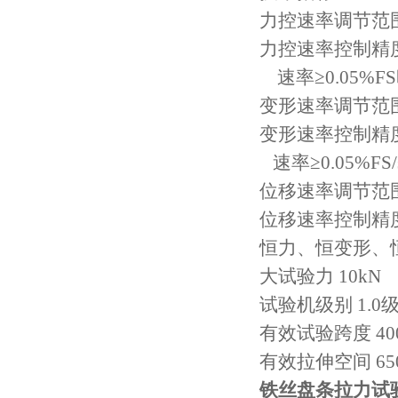
力控速率调节范围 0
力控速率控制精度
速率≥0.05%F
变形速率调节范围 0
变形速率控制精度
速率≥0.05%F
位移速率调节范围 
位移速率控制精
恒力、恒变形、恒位
大试验力 10kN
试验机级别 1.0
有效试验跨度 40
有效拉伸空间 65
铁丝盘条拉力试