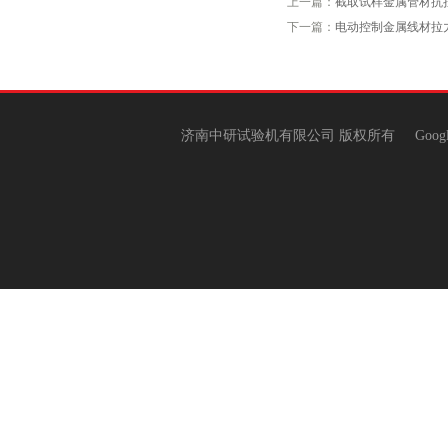
上一篇：
截取试样金属管材抗
下一篇：
电动控制金属线材拉
济南中研试验机有限公司 版权所有
Goog