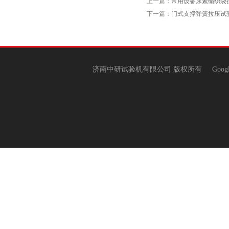
上一篇：
常用设备尿素编织袋
下一篇：
门式支撑弹簧拉压试
济南中研试验机有限公司 版权所有
Goog