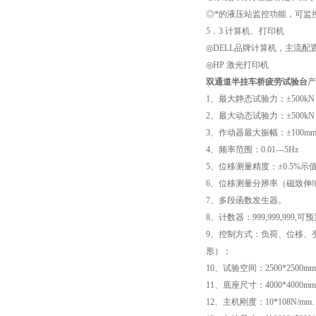
◎*的液压站监控功能，可监
5．3 计算机、打印机
◎DELL品牌计算机，主流配
◎HP 激光打印机
双通道半挂车桥疲劳试验台
产
1、最大静态试验力：±500k
2、最大动态试验力：±500k
3、作动器最大振幅：±100mm
4、频率范围：0.01—5Hz
5、位移测量精度：±0.5%示
6、位移测量分辨率（磁致伸缩
7、多段函数发生器。
8、计数器：999,999,999,可
9、控制方式：负荷、位移、
形）；
10、试验空间：2500*2500m
11、底座尺寸：4000*4000m
12、主机刚度：10*108N/mm.