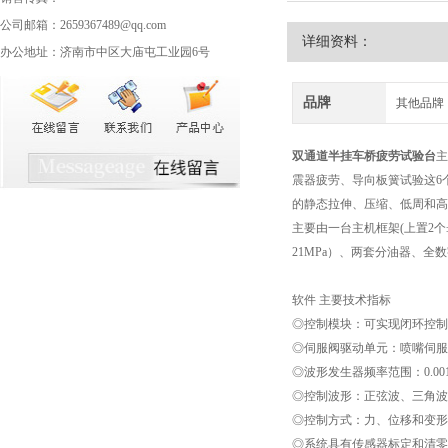
公司邮箱：2659367489@qq.com
详细资料：
办公地址：济南市中区大庙屯工业园6号
品牌
其他品牌
双通道半挂车桥疲劳试验台
主
震器疲劳、导向板簧试验这6
的静态拉伸、压缩、低周和高
主要由一台主机框架(上置2个±
21MPa）、两套分油器、
软件 主要技术指标
◎控制模块：可实现闭环控制功
◎伺服阀驱动单元：喷嘴伺服
◎波形发生器频率范围：0.001‐
◎控制波形：正弦波、三角波
◎控制方式：力、位移和变形
◎系统具有传感器标定和清零