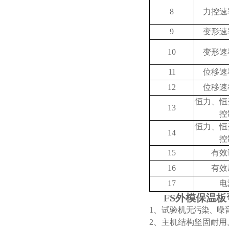
8
力控速
9
变形速
10
变形速
11
位移速
12
位移速
恒力、恒
13
控
恒力、恒
14
控
15
有效
16
有效
17
电
FS外模保温
1、
试验机
无污染、噪
2、主机结构坚固耐