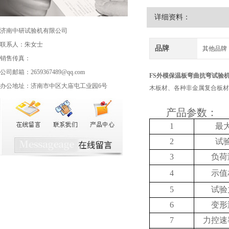
详细资料：
济南中研试验机有限公司
联系人：朱女士
品牌
其他品牌
销售传真：
公司邮箱：2659367489@qq.com
FS外模保温板弯曲抗弯试验
办公地址：济南市中区大庙屯工业园6号
木板材、各种非金属复合板材
产品参数：
1
最
2
试
3
负荷
4
示值
5
试验
6
变形
7
力控速