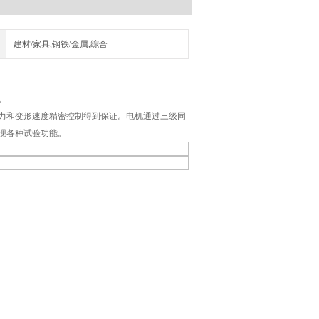
建材/家具,钢铁/金属,综合
。
力和变形速度精密控制得到保证。电机通过三级同
现各种试验功能。