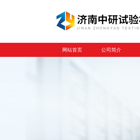
网站首页
公司简介