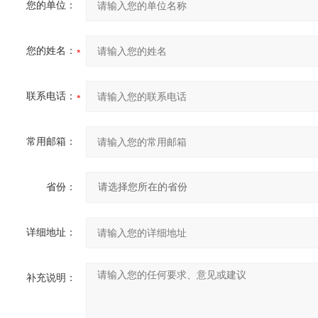
您的单位：
您的姓名：
联系电话：
常用邮箱：
省份：
详细地址：
补充说明：