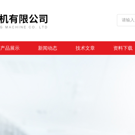
产品展示
新闻动态
技术文章
资料下载