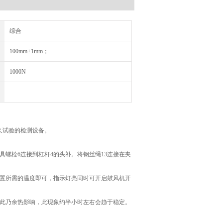
综合
100mm±1mm；
1000N
持久试验的检测设备。
夹具螺栓6连接到杠杆4的头补。将钢丝绳13连接在夹
设置所需的温度即可，指示灯亮同时可开启鼓风机开
，此乃余热影响，此现象约半小时左右会趋于稳定。