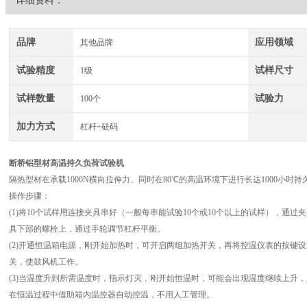
详细资料：
品牌
应用领域
其他品牌
试验精度
试样尺寸
1级
试样数量
试验力
100个
加力方式
杠杆+砝码
断桥铝型材高温持久负荷试验机
隔热型材在承载1000N横向拉伸力、同时在80℃的高温环境下进行长达1000小时
操作步骤：
(1)将10个试样用连接夹具串好（一般每串能试验10个或10个以上的试样），通过
具下部的螺栓上，通过手轮调节杠杆平衡。
(2)开通恒温箱电源，刚开始加热时，可开启两组加热开关，再将控温仪表的按键
关，使鼓风机工作。
(3)当温度升到所需温度时，指示灯灭，刚开始恒温时，可能会出现温度继续上升
在恒温过程中借助箱内温控器自动控温，不用人工管理。