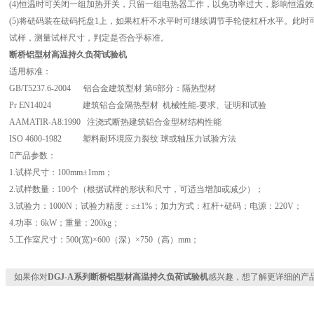
(4)恒温时可关闭一组加热开关，只留一组电热器工作，以免功率过大，影响恒温效
(5)将砝码装在砝码托盘1上，如果杠杆不水平时可继续调节手轮使杠杆水平。此时可
试样，测量试样尺寸，判定是否合乎标准。
断桥铝型材高温持久负荷试验机
适用标准：
GB/T5237.6-2004 铝合金建筑型材 第6部分：隔热型材
Pr EN14024 建筑铝合金隔热型材 机械性能-要求、证明和试验
AAMATIR-A8:1990 注浇式断热建筑铝合金型材结构性能
ISO 4600-1982 塑料耐环境应力裂纹 球或轴压力试验方法
产品参数：
1.试样尺寸：100mm±1mm；
2.试样数量：100个（根据试样的形状和尺寸，可适当增加或减少）；
3.试验力：1000N；试验力精度：≤±1%；加力方式：杠杆+砝码；电源：220V；
4.功率：6kW；重量：200kg；
5.工作室尺寸：500(宽)×600（深）×750（高）mm；
如果你对
DGJ-A系列断桥铝型材高温持久负荷试验机
感兴趣，想了解更详细的产