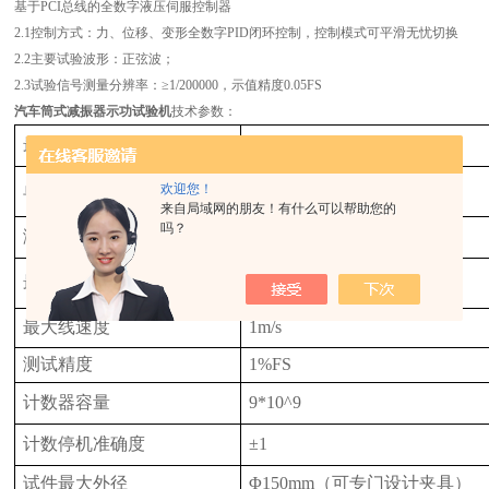
基于PCI总线的全数字液压伺服控制器
2.1控制方式：力、位移、变形全数字PID闭环控制，控制模式可平滑无忧切换
2.2主要试验波形：正弦波；
2.3试验信号测量分辨率：≥1/200000，示值精度0.05FS
汽车筒式减振器示功试验机
技术参数：
最大试验力
5000N
单工位最大试验力
欢迎您！
5000N
来自局域网的朋友！有什么可以帮助您的
吗？
测试速度
10~200r/min
最大行程
100mm
最大线速度
1m/s
测试精度
1%FS
计数器容量
9*10^9
计数停机准确度
±1
试件最大外径
Φ150mm（可专门设计夹具）