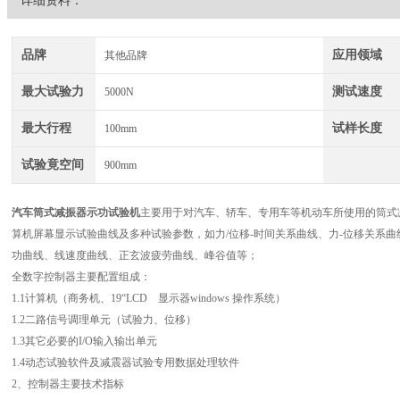
详细资料：
品牌
应用领域
其他品牌
最大试验力
测试速度
5000N
最大行程
试样长度
100mm
试验竟空间
900mm
汽车筒式减振器示功试验机
主要用于对汽车、轿车、专用车等机动车所使用的筒式
算机屏幕显示试验曲线及多种试验参数，如力/位移-时间关系曲线、力-位移关系
功曲线、线速度曲线、正玄波疲劳曲线、峰谷值等；
全数字控制器主要配置组成：
1.1计算机（商务机、19“LCD 显示器windows 操作系统）
1.2二路信号调理单元（试验力、位移）
1.3其它必要的I/O输入输出单元
1.4动态试验软件及减震器试验专用数据处理软件
2、控制器主要技术指标