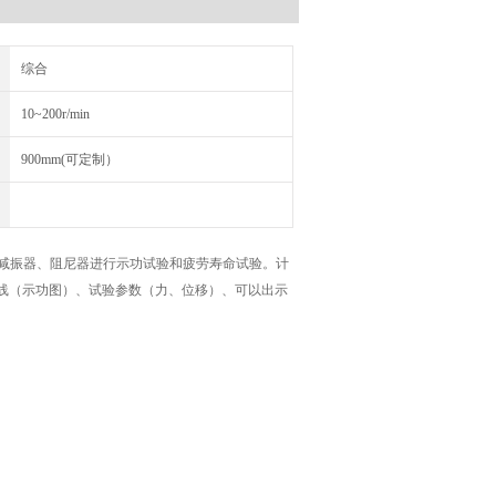
综合
10~200r/min
900mm(可定制）
减振器、阻尼器进行示功试验和疲劳寿命试验。计
曲线（示功图）、试验参数（力、位移）、可以出示