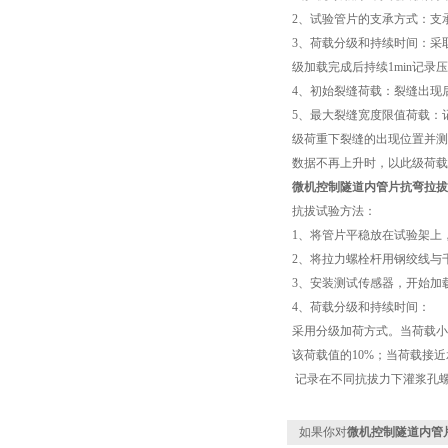
2、试验管片的支承方式：支
3、荷载分级和持续时间：采
级加载完成后持续1min记
4、初始裂缝荷载：裂缝出现
5、最大裂缝宽度限值荷载：
级荷重下裂缝的出现位置并测
数据不再上升时，以此级荷载
微机控制
隧道内管片抗弯拉拔
抗拔试验方法：
1、将管片平稳放在试验架上
2、将拉力螺栓杆用钢绞线与
3、安装测试传感器，开始加
4、荷载分级和持续时间：
采用分级加荷方式。当荷载小
该荷载值的10%；当荷载接
记录在不同抗拔力下灌浆孔
如果你对
微机控制隧道内管