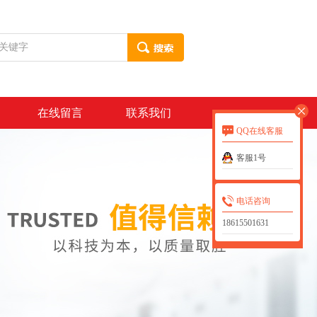
在线留言
联系我们
QQ在线客服
客服1号
电话咨询
18615501631