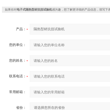
如果你对
电子式隔热型材抗扭试验机
感兴趣，想了解更详细的产品信息，填写下
产品：
您的单位：
您的姓名：
联系电话：
常用邮箱：
省份：