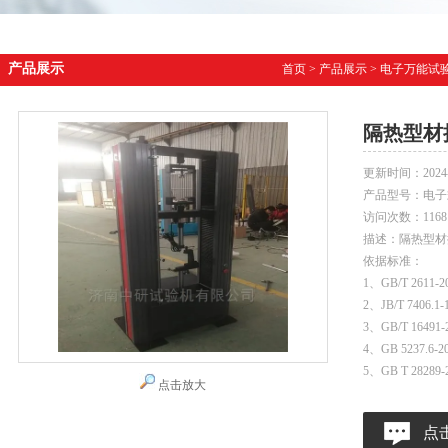
产品展示
首页
>
产品展示
>
电子万能试
隔热型材
更新时间：
2024
产品型号：
电子
访问次数：
1168
描述：隔热型材
依据标准：
1、GB/T 261
2、JB/T 740
3、GB/T 164
4、GB 5237
5、GB T 28
点击放大
点