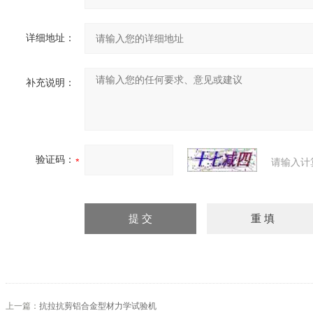
详细地址：
补充说明：
验证码：
请输入计
上一篇：
抗拉抗剪铝合金型材力学试验机