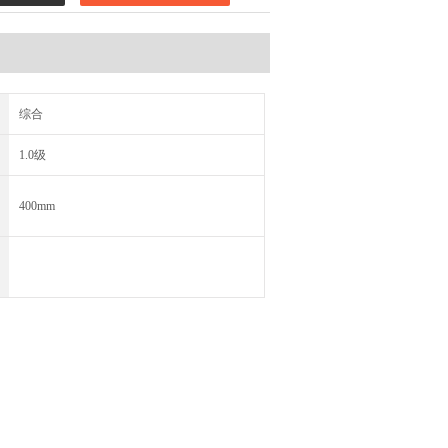
综合
1.0级
400mm