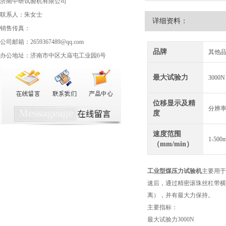
济南中研试验机有限公司
联系人：朱女士
详细资料：
销售传真：
公司邮箱：2659367489@qq.com
品牌
其他
办公地址：济南市中区大庙屯工业园6号
最大试验力
3000N
位移显示及精
分辨率0
度
速度范围
1-5
（mm/min）
工业型煤压力试验机
主要用于
速后，通过精密滚珠丝杠带横
离），并有最大力保持。
主要指标：
最大试验力
3000N