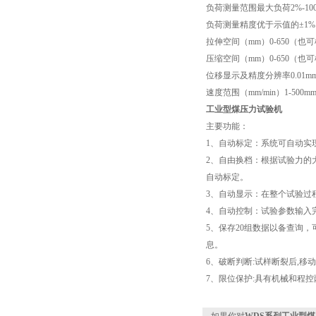
负荷测量范围
最大负荷2%-10
负荷测量精度
优于示值的±1%
拉伸空间（mm）
0-650（
压缩空间（mm）
0-650（
位移显示及精度
分辨率0.01
速度范围（mm/min）
1-50
工业型煤压力试验机
主要功能：
1、自动标定：系统可自动实
2、自由换档：根据试验力的
自动标定。
3、自动显示：在整个试验过
4、自动控制：试验参数输入
5、保存20组数据以备查询
息。
6、破断判断:试样断裂后,移
7、限位保护:具有机械和程控