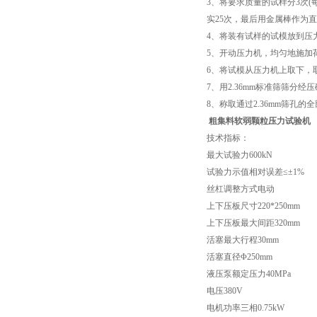
3、将要求质量的试样分3次
实25次，最后用金属棒作为
4、将装有试样的试模放到压
5、开动压力机，均匀地施加荷
6、将试模从压力机上取下，
7、用2.36mm标准筛筛分
8、称取通过2.36mm筛孔的全
粗集料软弱颗粒压力试验机
技术指标：
最大试验力
600kN
试验力示值相对误差
≤±1%
丝杠调整方式
电动
上下压板尺寸
220*250mm
上下压板最大间距
320mm
活塞最大行程
30mm
活塞直径
Φ250mm
液压泵额定压力
40MPa
电压
380V
电机功率
三相0.75kW