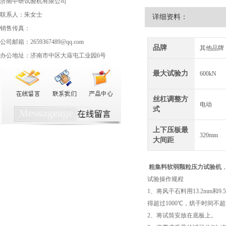
济南中研试验机有限公司
联系人：朱女士
详细资料：
销售传真：
公司邮箱：2659367489@qq.com
品牌
其他品牌
办公地址：济南市中区大庙屯工业园6号
最大试验力
600kN
丝杠调整方
电动
式
上下压板最
320mm
大间距
粗集料软弱颗粒压力试验机
试验操作规程
1、将风干石料用13.2mm和
得超过1000℃，烘干时间不
2、将试筒安放在底板上。