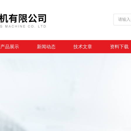
产品展示
新闻动态
技术文章
资料下载