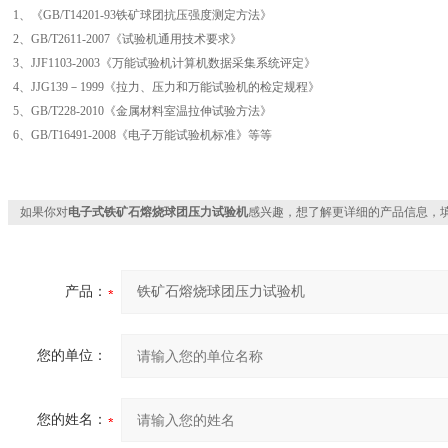
1、《GB/T14201-93铁矿球团抗压强度测定方法》
2、GB/T2611-2007《试验机通用技术要求》
3、JJF1103-2003《万能试验机计算机数据采集系统评定》
4、JJG139－1999《拉力、压力和万能试验机的检定规程》
5、GB/T228-2010《金属材料室温拉伸试验方法》
6、GB/T16491-2008《电子万能试验机标准》等等
如果你对
电子式铁矿石熔烧球团压力试验机
感兴趣，想了解更详细的产品信息，
产品：
您的单位：
您的姓名：