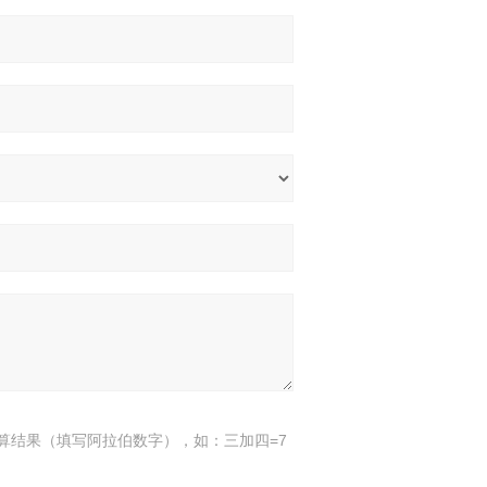
算结果（填写阿拉伯数字），如：三加四=7