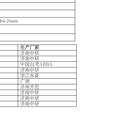
4-26mm
生产厂家
济南中研
济南中研
中国台湾ABBA
济南中研
浙江东菱
广测
济南开思
济南中研
济南中研
济南中研