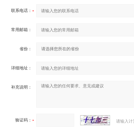
联系电话：
常用邮箱：
省份：
详细地址：
补充说明：
验证码：
请输入计