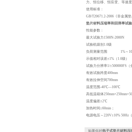
力、恒位移、恒应变、等速度
使用标准：
GB/T20671.2-200
垫片材料压缩率和回弹率试验
性能参数：
最大试验力
1500N-2000N
试验机级别
1.0级
负荷测量范围
1%～100%
示值相对误差
±1%（1.0级）
试验力分辨率
1/±500000
有效试验跨度
400mm
有效拉伸空间
700mm
温度范围
-40℃—100℃
高低温箱体
250mm×250mm
温度偏差
±2℃
加热时间
≤60min；
电源电压
～220V±10% 50
如果你对
电子式垫片材料压