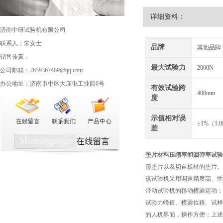
详细资料：
济南中研试验机有限公司
联系人：朱女士
品牌
其他品牌
销售传真：
最大试验力
2000N
公司邮箱：2659367489@qq.com
办公地址：济南市中区大庙屯工业园6号
有效试验跨
400mm
度
示值相对误
±1%（1.
差
垫片材料压缩率和回弹率试验
形垫片以及切自板材的垫片。
该试验机采用调速精度高、性
带动试验机的移动横梁运动；
试验力峰值、横梁位移、试样
的人机界面，操作方便；上述