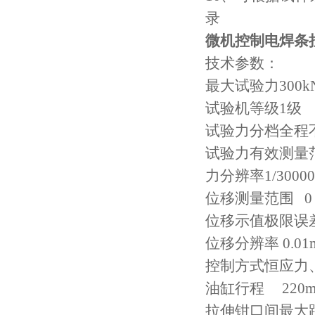
录
微机控制
电焊条
技术参数：
最大试验力
300k
试验机等级
1级
试验力分档
全程
试验力有效测量
力分辨率
1/3000
位移测量范围
0
位移示值极限误
位移分辨率
0.0
控制方式
恒应力
油缸行程
220
拉伸钳口间最大