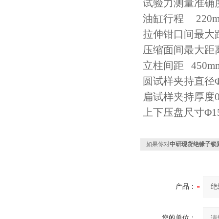
试验力测量准确
油缸行程
220
拉伸钳口间最大
压缩面间最大距
立柱间距
450m
圆试样夹持直径
扁试样夹持厚度
上下压盘尺寸
Φ1
如果你对
中研现货绝缘子锁
产品：
您的单位：