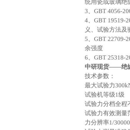
统用瓷或玻璃绝
3、GBT 4056
4、GBT 1951
义、试验方法及
5、GBT 227
余强度
6、GBT 253
中研现货——
绝
技术参数：
最大试验力
300k
试验机等级
1级
试验力分档
全程
试验力有效测量
力分辨率
1/3000