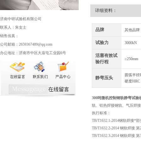
详细资料：
济南中研试验机有限公司
联系人：朱女士
品牌
其他品牌
销售传真：
试验力
3000kN
公司邮箱：2659367489@qq.com
办公地址：济南市中区大庙屯工业园6号
活塞有效试
≥250mm
验行程
圆弧半径R
静弯压头
硬度HRC
300吨
微机控制钢轨静弯试验
轨、铝热焊接钢轨、气压焊接
执行标准：
TB/T1632.1-2014钢轨焊
TB/T1632.2-2014 钢轨焊
TB/T1632.3-2014 钢轨焊