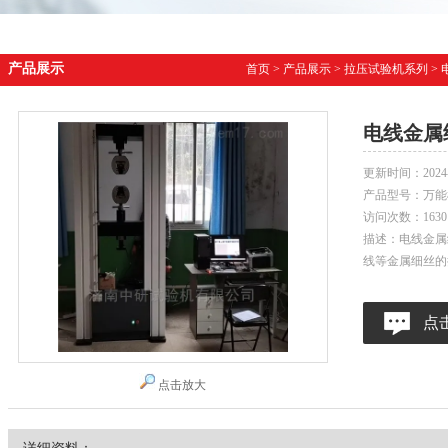
产品展示
首页
>
产品展示
>
拉压试验机系列
>
电线金属
更新时间：
2024
产品型号：
万能
访问次数：
1630
描述：电线金属
线等金属细丝的
点
点击放大