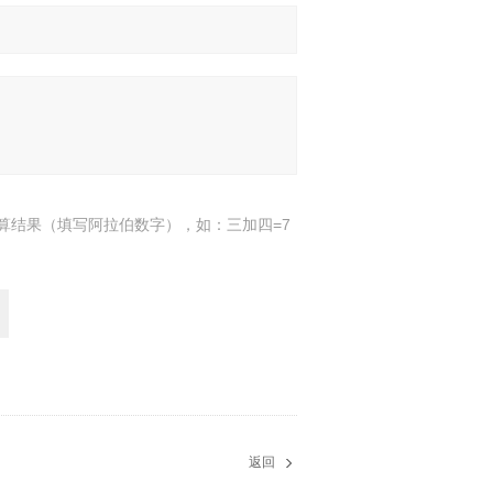
算结果（填写阿拉伯数字），如：三加四=7
返回