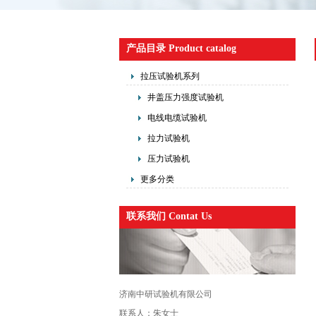
产品目录 Product catalog
拉压试验机系列
井盖压力强度试验机
电线电缆试验机
拉力试验机
压力试验机
更多分类
联系我们 Contat Us
济南中研试验机有限公司
联系人：朱女士