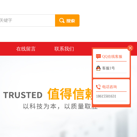
在线留言
联系我们
QQ在线客服
客服1号
电话咨询
18615501631