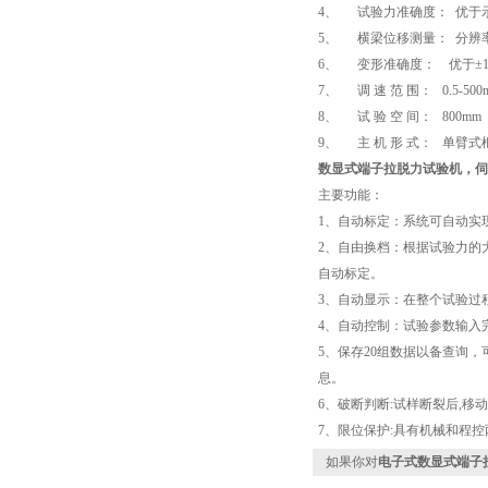
4、 试验力准确度： 优于示
5、 横梁位移测量： 分辨率为
6、 变形准确度： 优于±1
7、 调 速 范 围： 0.5-500
8、 试 验 空 间： 800mm
9、 主 机 形 式： 单臂
数显式端子拉脱力试验机
，伺
主要功能：
1、自动标定：系统可自动实
2、自由换档：根据试验力的
自动标定。
3、自动显示：在整个试验过
4、自动控制：试验参数输入
5、保存20组数据以备查询
息。
6、破断判断:试样断裂后,移
7、限位保护:具有机械和程控
如果你对
电子式数显式端子