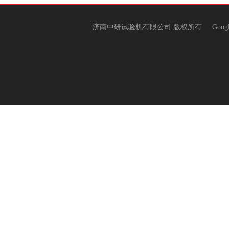
济南中研试验机有限公司 版权所有
Goog