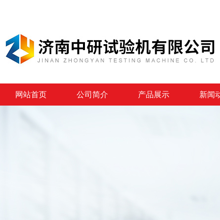
网站首页
公司简介
产品展示
新闻