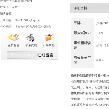
济南中研试验机有限公司
联系人：朱女士
详细资料：
销售传真：
公司邮箱：2659367489@qq.com
品牌
其他品牌
办公地址：济南市中区大庙屯工业园6号
最大试验力
10kN
示值相对误
±1%（1.
差
有效拉伸空
600mm
间
微机控制
纸箱打包带捆扎带拉
包装用打包带(捆扎带)系以
发蓝制出。除用于瓦楞纸箱的
微机控制
纸箱打包带捆扎带拉
中横梁、工作台组成落地式框
减速系统带动滚珠丝杠副旋转