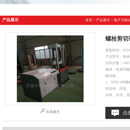
产品展示
首页
>
产品展示
>
电子万能
螺栓剪切
更新时间：
2024
产品型号：
电液
访问次数：
1495
描述：电液伺服
能试验。
1、WAW-3
的拉伸、压缩、
木材、水泥、混
点击放大
点