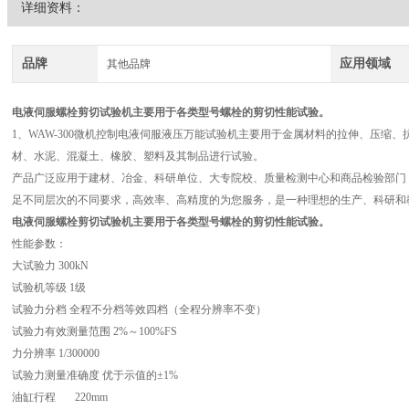
详细资料：
品牌
应用领域
其他品牌
电液伺服
螺栓剪切试验机
主要用于各类型号螺栓的剪切性能试验。
1、WAW-300微机控制电液伺服液压万能试验机主要用于金属材料的拉伸、压缩
材、水泥、混凝土、橡胶、塑料及其制品进行试验。
产品广泛应用于建材、冶金、科研单位、大专院校、质量检测中心和商品检验部门
足不同层次的不同要求，高效率、高精度的为您服务，是一种理想的生产、科研和
电液伺服
螺栓剪切试验机
主要用于各类型号螺栓的剪切性能试验。
性能参数：
大试验力 300kN
试验机等级 1级
试验力分档 全程不分档等效四档（全程分辨率不变）
试验力有效测量范围 2%～100%FS
力分辨率 1/300000
试验力测量准确度 优于示值的±1%
油缸行程 220mm