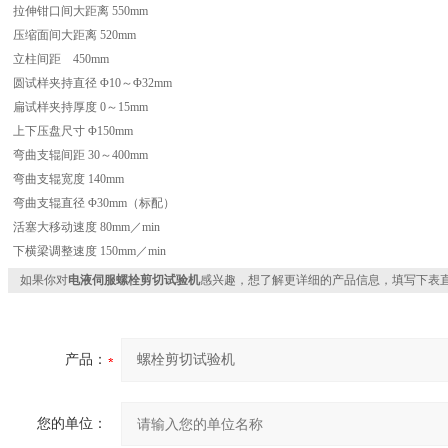
拉伸钳口间大距离 550mm
压缩面间大距离 520mm
立柱间距 450mm
圆试样夹持直径 Φ10～Φ32mm
扁试样夹持厚度 0～15mm
上下压盘尺寸 Φ150mm
弯曲支辊间距 30～400mm
弯曲支辊宽度 140mm
弯曲支辊直径 Φ30mm（标配）
活塞大移动速度 80mm／min
下横梁调整速度 150mm／min
如果你对
电液伺服螺栓剪切试验机
感兴趣，想了解更详细的产品信息，填写下表
产品：
您的单位：