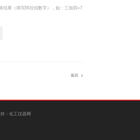
算结果（填写阿拉伯数字），如：三加四=7
返回
持：
化工仪器网