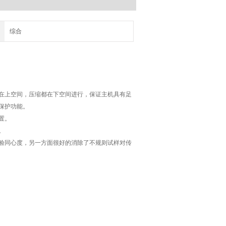
综合
在上空间，压缩都在下空间进行，保证主机具有足
保护功能。
置。
。
验同心度，另一方面很好的消除了不规则试样对传