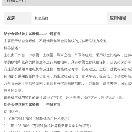
详细资料：
品牌
应用领域
其他品牌
铝合金焊丝拉力试验机
——中研有售
主要用于铝合金焊丝，不锈钢焊丝等金属丝线的拉伸断裂强力检测。
机器描述：
主机由工作台、中横梁、上横梁、导向立柱、外罩等组成。采用双空间结构，拉伸
够的刚性和较高的同轴度等运行精度指标。具有横梁位移限位保护、超负荷保护等
调速系统采用伺服电机和减速机，性能稳定可靠，具有过流、过压、过载等保护装
传动部分采用圆弧同步齿形带，精密丝杠副传动，传动平稳，噪音低，传动效率高
万向节采用十字插销结构，而且具有摆角限制功能，一方面便于试样夹持，保证试
感器的影响。
试验机主机与辅具的设计采用了*技术，外形美观，操作方便，性能稳定可靠。
铝合金焊丝拉力试验机
——中研有售
使用标准：
1、GB/T2611-2007《试验机通用技术要求》
2、JJF1103-2003《万能试验机计算机数据采集系统评定》