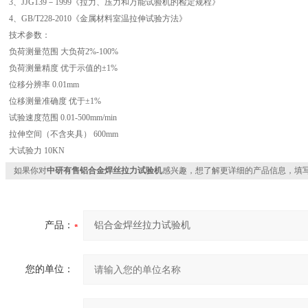
3、JJG139－1999《拉力、压力和万能试验机的检定规程》
4、GB/T228-2010《金属材料室温拉伸试验方法》
技术参数：
负荷测量范围 大负荷2%-100%
负荷测量精度 优于示值的±1%
位移分辨率 0.01mm
位移测量准确度 优于±1%
试验速度范围 0.01-500mm/min
拉伸空间（不含夹具） 600mm
大试验力 10KN
如果你对
中研有售铝合金焊丝拉力试验机
感兴趣，想了解更详细的产品信息，填
产品：
您的单位：