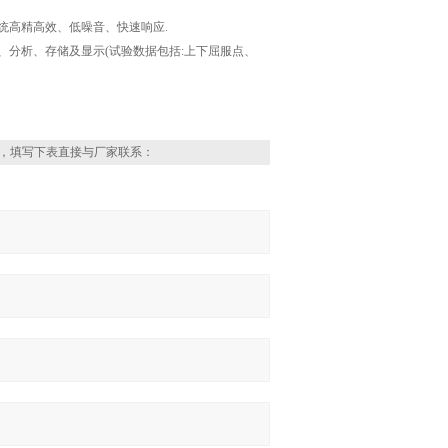
统高精高效、低噪音、快速响应.
分析、存储及显示(试验数据包括:上下屈服点、
。
，填写下表直接与厂家联系：