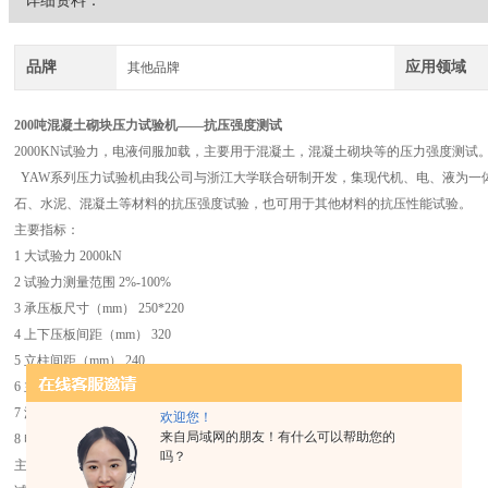
详细资料：
品牌
应用领域
其他品牌
200吨混凝土砌块压力试验机
——抗压强度测试
2000KN试验力，电液伺服加载，主要用于混凝土，混凝土砌块等的压力强度测试
YAW系列压力试验机由我公司与浙江大学联合研制开发，集现代机、电、液为一
石、水泥、混凝土等材料的抗压强度试验，也可用于其他材料的抗压性能试验。
主要指标：
1 大试验力 2000kN
2 试验力测量范围 2%-100%
3 承压板尺寸（mm） 250*220
4 上下压板间距（mm） 320
5 立柱间距（mm） 240
6 主机外形尺寸（mm） 约550*550*1500
7 油源外形尺寸(mm) 约1100*750*1000
欢迎您！
来自局域网的朋友！有什么可以帮助您的
8 电机功率（kW） 三相380V
吗？
主要介绍：