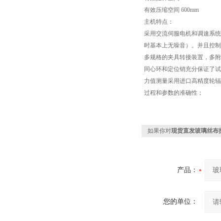
有效压缩空间 600mm
主机特点：
采用交流伺服电机和调速系统
时基本上无噪音）。并且控制速度范
多规格的夹具转接装置，多附
同心环和定位销充分保证了试
力值测量采用进口高精度轮辐
过程和参数的准确性；
如果你对
现货直发玻璃丝布
产品：
您的单位：