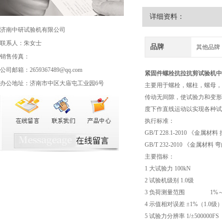
详细资料：
济南中研试验机有限公司
联系人：朱女士
品牌
其他品牌
销售传真：
公司邮箱：2659367489@qq.com
紧固件螺栓抗拉抗剪试验机
中
办公地址：济南市中区大庙屯工业园6号
主要用于螺栓，螺柱，螺母，
传动无间隙，使试验力和变形
度下作直线运动以实现各种试
执行标准：
GB/T 228.1-2010 《
GB/T 232-2010 《金
主要指标：
1 大试验力 100kN
2 试验机级别 1.0级
3 负荷测量范围 1%～10
4 示值相对误差 ±1%（1.0级
5 试验力分辨率 1/±50000