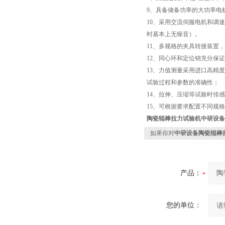
9、具备储备功率的大功率电
10、采用交流伺服电机和调
时基本上无噪音）。
11、多规格的夹具转接装置
12、同心环和定位销充分保
13、力值测量采用进口高精
试验过程和参数的准确性；
14、拉伸、压缩等试验时传
15、可根据要求配置不同规
陶瓷辊棒拉力试验机
中研设备
如果你对
中研设备陶瓷辊棒
产品：
您的单位：