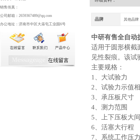
详细资料：
销售传真：
公司邮箱：2659367489@qq.com
品牌
其他品牌
办公地址：济南市中区大庙屯工业园6号
中研有售
全自动
适用于圆形横截
见性裂痕。该试验
主要规格：
1、大试验力
2、试验力示值
3、承压板尺
4、测力范围
5、上下压板大
6、活塞大行
7、系统工作