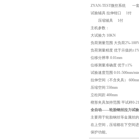
ZYAN-TEST微控系统 一
试验辅具 拉伸钳口 1付
压缩辅具 1付
主机参数：
大试验力 10KN
负荷测量范围 大负荷2%-100
负荷测量精度 优于示值的±1
位移分辨率 0.01mm
位移测量准确度 优于±1%
试验速度范围 0.01-500mm/mi
拉伸空间（不含夹具） 600m
压缩空间 550mm
立柱间距 400mm
楔形夹具加持范围 平试样0-21
全自动——
轮胎钢丝拉力试验
主要用于轮胎钢丝等金属丝的
在上空间，压缩都在下空间进
保护功能。