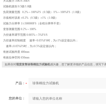
大试验力 10KN-50kN
试验机级别 0.5级/1.0级
负荷测量范围 0.2%～100%FS（0.5级）/1%～100%FS（1.0级）
示值相对误差 ±0.2%（0.5级）±1%（1.0级）
试验力分辨率 1/±500000FS（全程分辨率不变）
变形测量范围 0.2%～100%
力控速率调节范围 0.005%～5%FS/S
力控速率控制精度 速率<0.05%FS时，为±1%设定值以内；
速率≥0.05%FS时，为±0.5%设定值以内；
有效试验跨度 400mm
有效拉伸空间 650mm
如果你对
现货发售珍珠棉拉力试验机
感兴趣，想了解更详细的产品信息，填写下
产品：
您的单位：