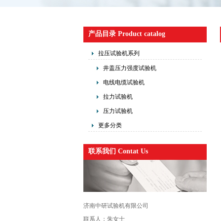
产品目录 Product catalog
拉压试验机系列
井盖压力强度试验机
电线电缆试验机
拉力试验机
压力试验机
更多分类
联系我们 Contat Us
济南中研试验机有限公司
联系人：朱女士