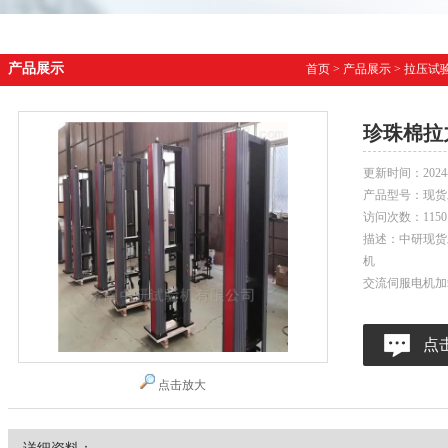
产品展示
首页
>
产品展示
>
拉压试
珍珠棉拉
更新时间：
2024
产品型号：
现货
访问次数：
1150
描述：中研现货
机
交流伺服电机加
点
点击放大