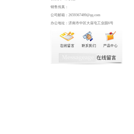
销售传真：
公司邮箱：2659367489@qq.com
办公地址：济南市中区大庙屯工业园6号