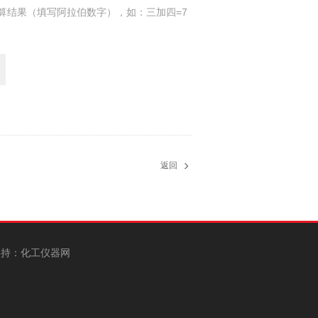
算结果（填写阿拉伯数字），如：三加四=7
返回
持：
化工仪器网