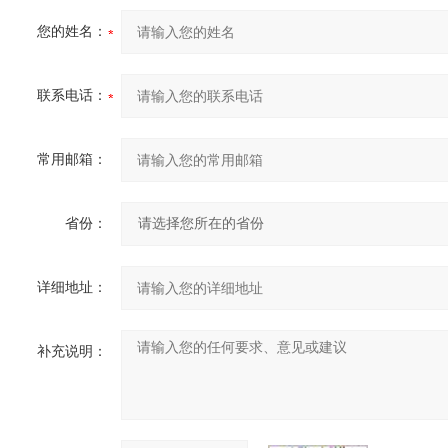
您的姓名：
联系电话：
常用邮箱：
省份：
详细地址：
补充说明：