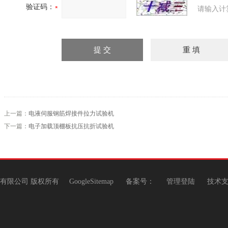
验证码：
请输入计
上一篇：
电液伺服钢筋焊接件拉力试验机
下一篇：
电子加载顶棚板抗压抗折试验机
机有限公司 版权所有
GoogleSitemap
备案号：
管理登陆
技术支