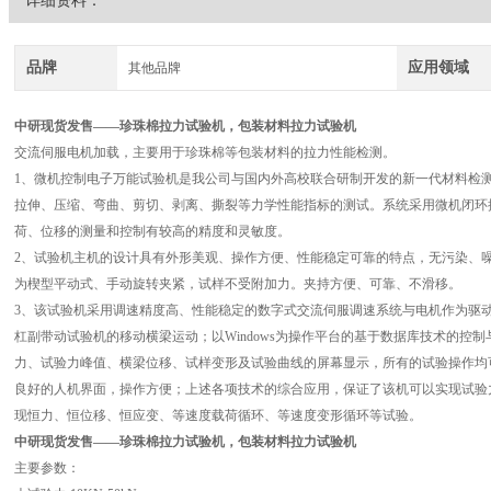
详细资料：
品牌
应用领域
其他品牌
中研现货发售——
珍珠棉拉力试验机
，包装材料拉力试验机
交流伺服电机加载，主要用于珍珠棉等包装材料的拉力性能检测。
1、微机控制电子万能试验机是我公司与国内外高校联合研制开发的新一代材料检
拉伸、压缩、弯曲、剪切、剥离、撕裂等力学性能指标的测试。系统采用微机闭环
荷、位移的测量和控制有较高的精度和灵敏度。
2、试验机主机的设计具有外形美观、操作方便、性能稳定可靠的特点，无污染、
为楔型平动式、手动旋转夹紧，试样不受附加力。夹持方便、可靠、不滑移。
3、该试验机采用调速精度高、性能稳定的数字式交流伺服调速系统与电机作为驱
杠副带动试验机的移动横梁运动；以Windows为操作平台的基于数据库技术的控
力、试验力峰值、横梁位移、试样变形及试验曲线的屏幕显示，所有的试验操作均
良好的人机界面，操作方便；上述各项技术的综合应用，保证了该机可以实现试验
现恒力、恒位移、恒应变、等速度载荷循环、等速度变形循环等试验。
中研现货发售——
珍珠棉拉力试验机
，包装材料拉力试验机
主要参数：