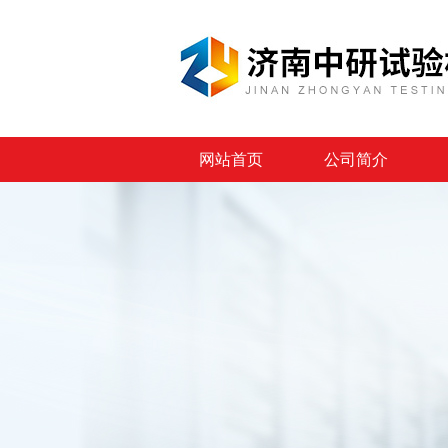
网站首页
公司简介