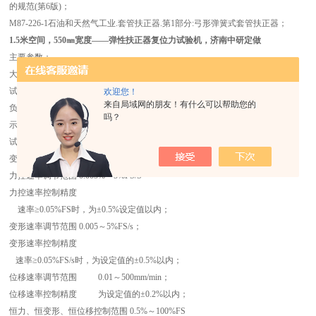
的规范(第6版)；
M87-226-1石油和天然气工业.套管扶正器.第1部分:弓形弹簧式套管扶正器；
1.5米空间，550㎜宽度——
弹性扶正器复位力试验机
，济南中研定做
主要参数：
大试验力 100kN
试验机级别 0.5级
欢迎您！
来自局域网的朋友！有什么可以帮助您的
负荷测量范围 0.2%～100%FS（0.5级）
吗？
示值相对误差 ±0.2%（0.5级）
试验力分辨率 1/±500000FS（全程分辨率不变）
变形测量范围 0.2%～100%
力控速率调节范围 0.005%～5%FS/S
力控速率控制精度
速率≥0.05%FS时，为±0.5%设定值以内；
变形速率调节范围 0.005～5%FS/s；
变形速率控制精度
速率≥0.05%FS/s时，为设定值的±0.5%以内；
位移速率调节范围 0.01～500mm/min；
位移速率控制精度 为设定值的±0.2%以内；
恒力、恒变形、恒位移控制范围 0.5%～100%FS