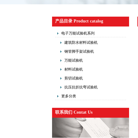
产品目录 Product catalog
电子万能试验机系列
建筑防水材料试验机
钢管脚手架试验机
万能试验机
材料试验机
剪切试验机
抗压抗折抗弯试验机
更多分类
联系我们 Contat Us