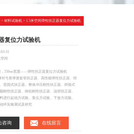
列
>
材料试验机
> 1.5米空间弹性扶正器复位力试验机
器复位力试验机
-03-31
米空间
间，550㎜宽度——弹性扶正器复位力试验机
够对弓形弹簧套管扶正器、高性能弹性扶正器、经
、坚固式扶正器、整体冲压刚性扶正器、焊接式
脂刚性扶正器、铸铝刚性扶正器、油管扶正器、
料进行起动力试验、复位力试验、下放力试验、
动环实验测试及研究
击咨询
在线留言