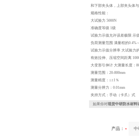
和下部夹头体，上部夹头体与
规格性能：
大试验力 5000N
准确度等级 1级
试验力示值允许误差极限 示值的
负荷测量范围 满量程的0.4%～
试验力示值分辨率 大试验力的1/
有效拉伸、压缩空间距离 10
大变形引伸计 大测量长度：80
测量范围：20-800mm
测量精度：≤±1％
测量分辨力：0.01mm
夹持方式：手动（卡爪）式
如果你对
现货中研防水材料
产品：