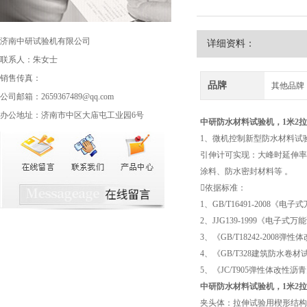
济南中研试验机有限公司
详细资料：
联系人：朱女士
销售传真：
品牌
其他品牌
公司邮箱：2659367489@qq.com
办公地址：济南市中区大庙屯工业园6号
中研防水材料试验机
，1米2
1、微机控制新型防水材料试
引伸计可实现：大峰时延伸率
涂料、防水密封材料等 。
依据标准：
1、GB/T16491-2008《电
2、JJG139-1999《电子
3、《GB/T18242-2008
4、《GB/T328建筑防水卷
5、《JC/T905弹性体改性沥
中研防水材料试验机
，1米2
夹头体：拉伸试验用楔形结构