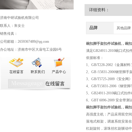
详细资料：
济南中研试验机有限公司
联系人：朱女士
品牌
其他品牌
销售传真：
公司邮箱：2659367489@qq.com
碗扣脚手架扣件试验机
，碗扣
办公地址：济南市中区大庙屯工业园6号
满足GB24911-2010
依据标准：
1、GB/T228-2002《金属
2、GB /15831-2006钢管脚
3、GB/T5725-2009《安全网
4、GB/T15831-2006《钢
5、GB24911-2010碗口式扣
6、GBT 6096-2009 
碗扣脚手架扣件试验机
，碗扣
高强度主机：产品采用双空间
落地式框架，调速系统安装在
杠副旋转，滚珠丝杠副驱动中