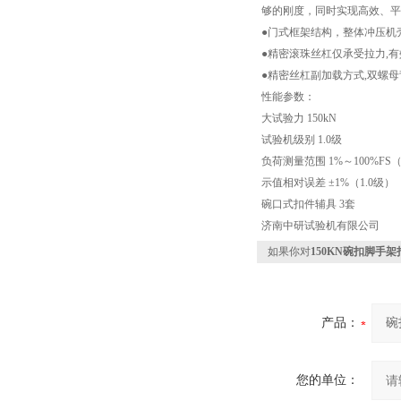
够的刚度，同时实现高效、平
●门式框架结构，整体冲压机
●精密滚珠丝杠仅承受拉力,有
●精密丝杠副加载方式,双螺
性能参数：
大试验力 150kN
试验机级别 1.0级
负荷测量范围 1%～100%FS（
示值相对误差 ±1%（1.0级）
碗口式扣件辅具 3套
济南中研试验机有限公司
如果你对
150KN碗扣脚手
产品：
您的单位：