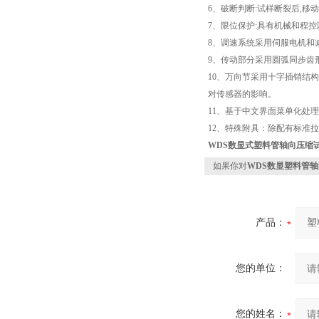
6、破断判断:试样断裂后,移
7、限位保护:具有机械和程控
8、调速系统采用伺服电机和
9、传动部分采用圆弧同步齿
10、万向节采用十字插销结
对传感器的影响。
11、基于中文界面菜单化处
12、特殊附具：除配有标准
WDS数显式
塑料管轴向压缩
如果你对
WDS数显塑料管
产品：
您的单位：
您的姓名：