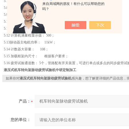
5.7加长管长度(短管)： 500mm；
来自局域网的朋友！有什么可以帮助您的
5.8 工作频率范围： 2—8Hz,无级可调。
吗？
5.9 脉动器排量： 0-400mL／次,无级可调。
5.10 计数器： 1次/转
5.11 控制柜满量程显示值： 500；
5.12 计算机满量程显示值： 500；
5.13脉动器主电机功率： 11kW；
5.14 计数器大容量： 108；
5.15 加载框架内尺寸： 根据客户要求；
5.16 疲劳试验通道数： 5个，管路配有开关装置，可进行单点或多点的同步疲劳试
液压式
机车转向架脉动疲劳试验机
中研定制加工
如果你对
液压式机车转向架脉动疲劳试验机
感兴趣，想了解更详细的产品信息，
产品：
您的单位：