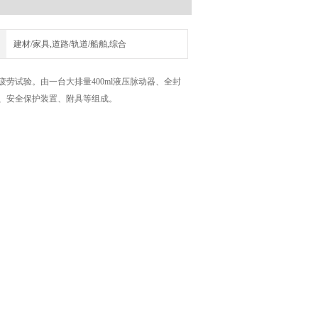
建材/家具,道路/轨道/船舶,综合
劳试验。由一台大排量400ml液压脉动器、全封
统、安全保护装置、附具等组成。