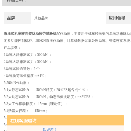
详细资料：
品牌
应用领域
其他品牌
液压式
机车转向架脉动疲劳试验机
配作动器，主要用于机车转向架的单向动态脉动疲
闭多功能控制机柜、500KN液压作动器、计算机数据采集处理系统、管路连接系
产品参数：
1系统大静态测试力：500 kN ；
2系统大动态测试力：500 kN ；
3系统试验通道数：5 个
4系统负荷示值精度: ≤±1%；
5 500kN作动器：
5.1大静态试验力： 500kN精度：20％FS起各点±1％；
5.2大动态试验力： 500kN，动态示值波动度：≤±3%FS；
5.3大工作振动幅度： 15mm（理论值）；
5.4活塞大行程： 150mm；
5.5 丝杠大伸出量： 450mm；
5.6 加长管长度(长管)： 1000mm；
欢迎您！