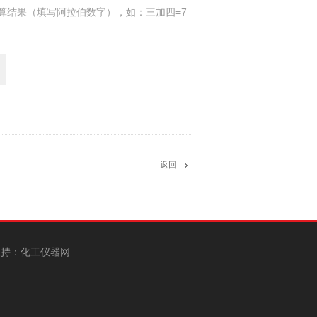
算结果（填写阿拉伯数字），如：三加四=7
返回
持：
化工仪器网