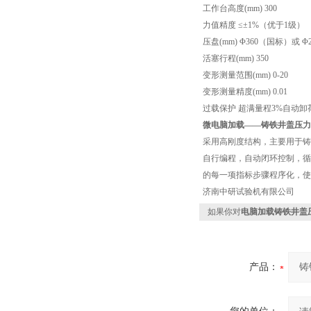
工作台高度(mm) 300
力值精度 ≤±1%（优于1级）
压盘(mm) Φ360（国标）或 
活塞行程(mm) 350
变形测量范围(mm) 0-20
变形测量精度(mm) 0.01
过载保护 超满量程3%自动卸
微电脑加载——
铸铁井盖压力
采用高刚度结构，主要用于铸
自行编程，自动闭环控制，循
的每一项指标步骤程序化，
济南中研试验机有限公司
如果你对
电脑加载铸铁井盖
产品：