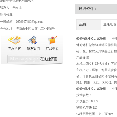
济南中研试验机有限公司
联系人：朱女士
详细资料：
销售传真：
公司邮箱：2659367489@qq.com
品牌
其他品牌
办公地址：济南市中区大庙屯工业园6号
600吨螺杆拉力试验机
——中
针对螺杆做等速循环拉伸性能
砖、瓦、橡胶及其制品进行检
产品介绍
本机由四立柱双丝杠油缸下置
主机上方，压缩、弯曲试验位
动。计算机全自动闭环控制高
FM、REH、REL、RPO.2
600吨螺杆拉力试验机
——中
技术参数：
大试验力 300kN
试验机等级 1级
位移测量范围 0～250mm