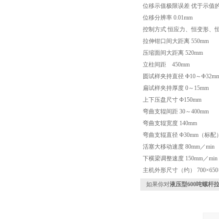
位移示值极限误差 优于示值的
位移分辨率 0.01mm
控制方式 恒应力、恒变形、
拉伸钳口间大距离 550mm
压缩面间大距离 520mm
立柱间距 450mm
圆试样夹持直径 Φ10～Φ32m
扁试样夹持厚度 0～15mm
上下压盘尺寸 Φ150mm
弯曲支辊间距 30～400mm
弯曲支辊宽度 140mm
弯曲支辊直径 Φ30mm（标配
活塞大移动速度 80mm／min
下横梁调整速度 150mm／min
主机外形尺寸（约） 700×650×
如果你对
液压型600吨螺杆