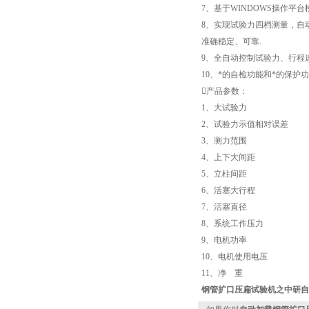
7、基于WINDOWS操作平
8、实现试验力四档测量，自动
准确稳定、可靠.
9、全自动控制试验力、行程
10、*的自检功能和*的保护
产品参数：
1、大试验力 20
2、试验力示值相对误
3、测力范围 4%-
4、上下大间距 32
5、立柱间距 27
6、活塞大行程 5
7、活塞直径 Φ2
8、系统工作压力 4
9、电机功率 1.
10、电机使用电压 
11、净 重 约5
钢管扩口压扁试验机
之中研自