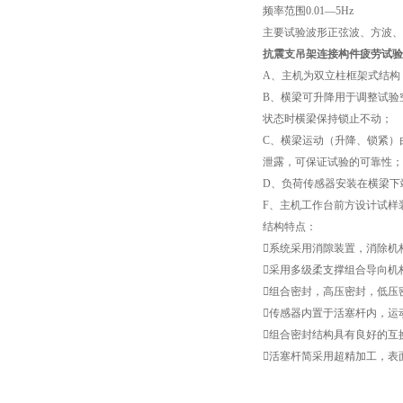
频率范围0.01—5Hz
主要试验波形正弦波、方波、
抗震支吊架连接构件疲劳试验
A、主机为双立柱框架式结构
B、横梁可升降用于调整试验
状态时横梁保持锁止不动；
C、横梁运动（升降、锁紧）
泄露，可保证试验的可靠性；
D、负荷传感器安装在横梁下
F、主机工作台前方设计试样
结构特点：
系统采用消隙装置，消除机
采用多级柔支撑组合导向机构
组合密封，高压密封，低压
传感器内置于活塞杆内，运
组合密封结构具有良好的互
活塞杆简采用超精加工，表面镀