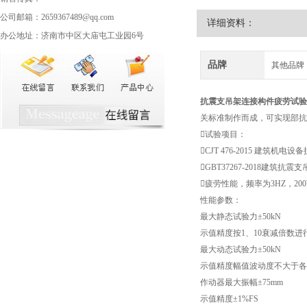
公司邮箱：2659367489@qq.com
详细资料：
办公地址：济南市中区大庙屯工业园6号
品牌
其他品牌
抗震支吊架连接构件疲劳试验
关标准制作而成，可实现部抗
试验项目：
CJT 476-2015 建筑
GBT37267-2018建筑抗
疲劳性能，频率为3HZ，20
性能参数：
最大静态试验力±50kN
示值精度按1、10衰减倍数进
最大动态试验力±50kN
示值精度幅值波动度不大于各档
作动器最大振幅±75mm
示值精度±1%FS